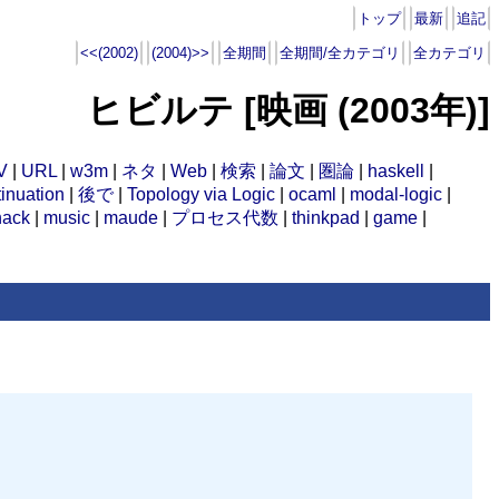
トップ
最新
追記
<<(2002)
(2004)>>
全期間
全期間/全カテゴリ
全カテゴリ
ヒビルテ [映画 (2003年)]
V
|
URL
|
w3m
|
ネタ
|
Web
|
検索
|
論文
|
圏論
|
haskell
|
inuation
|
後で
|
Topology via Logic
|
ocaml
|
modal-logic
|
hack
|
music
|
maude
|
プロセス代数
|
thinkpad
|
game
|