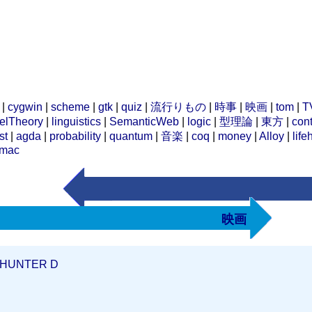
|
cygwin
|
scheme
|
gtk
|
quiz
|
流行りもの
|
時事
|
映画
|
tom
|
T
elTheory
|
linguistics
|
SemanticWeb
|
logic
|
型理論
|
東方
|
cont
st
|
agda
|
probability
|
quantum
|
音楽
|
coq
|
money
|
Alloy
|
life
mac
映画
 HUNTER D