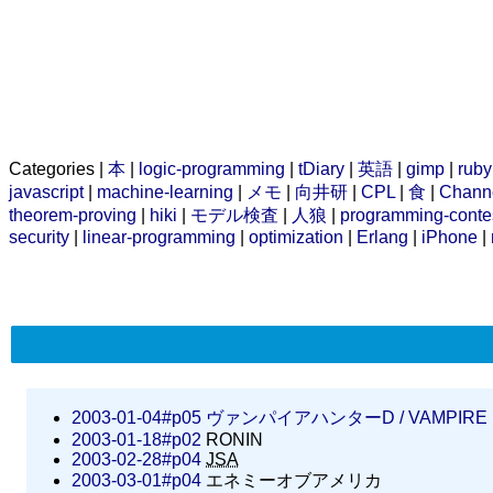
Categories |
本
|
logic-programming
|
tDiary
|
英語
|
gimp
|
ruby
javascript
|
machine-learning
|
メモ
|
向井研
|
CPL
|
食
|
Chann
theorem-proving
|
hiki
|
モデル検査
|
人狼
|
programming-conte
security
|
linear-programming
|
optimization
|
Erlang
|
iPhone
|
2003-01-04#p05
ヴァンパイアハンターD /
VAMPIRE
2003-01-18#p02
RONIN
2003-02-28#p04
JSA
2003-03-01#p04
エネミーオブアメリカ