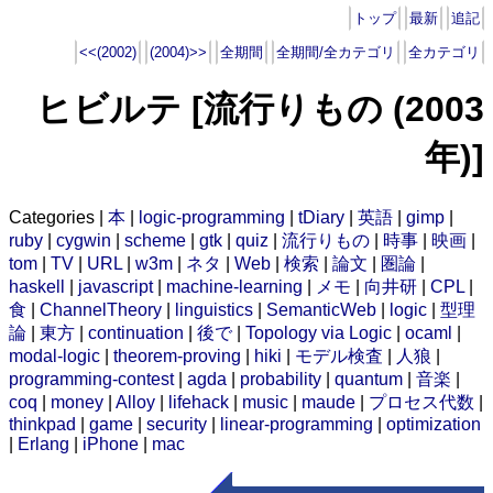
トップ
最新
追記
<<(2002)
(2004)>>
全期間
全期間/全カテゴリ
全カテゴリ
ヒビルテ [流行りもの (2003
年)]
Categories |
本
|
logic-programming
|
tDiary
|
英語
|
gimp
|
ruby
|
cygwin
|
scheme
|
gtk
|
quiz
|
流行りもの
|
時事
|
映画
|
tom
|
TV
|
URL
|
w3m
|
ネタ
|
Web
|
検索
|
論文
|
圏論
|
haskell
|
javascript
|
machine-learning
|
メモ
|
向井研
|
CPL
|
食
|
ChannelTheory
|
linguistics
|
SemanticWeb
|
logic
|
型理
論
|
東方
|
continuation
|
後で
|
Topology via Logic
|
ocaml
|
modal-logic
|
theorem-proving
|
hiki
|
モデル検査
|
人狼
|
programming-contest
|
agda
|
probability
|
quantum
|
音楽
|
coq
|
money
|
Alloy
|
lifehack
|
music
|
maude
|
プロセス代数
|
thinkpad
|
game
|
security
|
linear-programming
|
optimization
|
Erlang
|
iPhone
|
mac