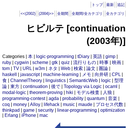
トップ
最新
追記
<<(2002)
(2004)>>
全期間
全期間/全カテゴリ
全カテゴリ
ヒビルテ [continuation
(2003年)]
Categories |
本
|
logic-programming
|
tDiary
|
英語
|
gimp
|
ruby
|
cygwin
|
scheme
|
gtk
|
quiz
|
流行りもの
|
時事
|
映画
|
tom
|
TV
|
URL
|
w3m
|
ネタ
|
Web
|
検索
|
論文
|
圏論
|
haskell
|
javascript
|
machine-learning
|
メモ
|
向井研
|
CPL
|
食
|
ChannelTheory
|
linguistics
|
SemanticWeb
|
logic
|
型理
論
|
東方
|
continuation
|
後で
|
Topology via Logic
|
ocaml
|
modal-logic
|
theorem-proving
|
hiki
|
モデル検査
|
人狼
|
programming-contest
|
agda
|
probability
|
quantum
|
音楽
|
coq
|
money
|
Alloy
|
lifehack
|
music
|
maude
|
プロセス代数
|
thinkpad
|
game
|
security
|
linear-programming
|
optimization
|
Erlang
|
iPhone
|
mac