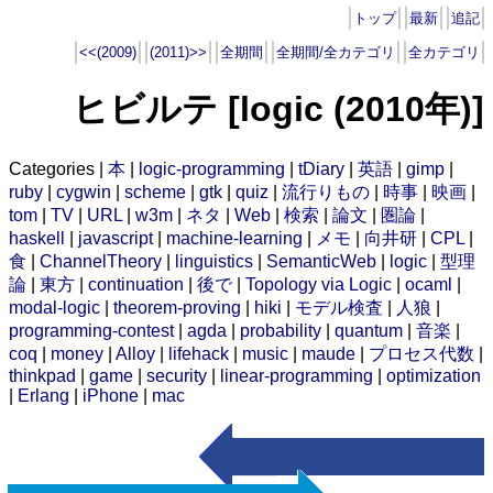
トップ
最新
追記
<<(2009)
(2011)>>
全期間
全期間/全カテゴリ
全カテゴリ
ヒビルテ [logic (2010年)]
Categories |
本
|
logic-programming
|
tDiary
|
英語
|
gimp
|
ruby
|
cygwin
|
scheme
|
gtk
|
quiz
|
流行りもの
|
時事
|
映画
|
tom
|
TV
|
URL
|
w3m
|
ネタ
|
Web
|
検索
|
論文
|
圏論
|
haskell
|
javascript
|
machine-learning
|
メモ
|
向井研
|
CPL
|
食
|
ChannelTheory
|
linguistics
|
SemanticWeb
|
logic
|
型理
論
|
東方
|
continuation
|
後で
|
Topology via Logic
|
ocaml
|
modal-logic
|
theorem-proving
|
hiki
|
モデル検査
|
人狼
|
programming-contest
|
agda
|
probability
|
quantum
|
音楽
|
coq
|
money
|
Alloy
|
lifehack
|
music
|
maude
|
プロセス代数
|
thinkpad
|
game
|
security
|
linear-programming
|
optimization
|
Erlang
|
iPhone
|
mac