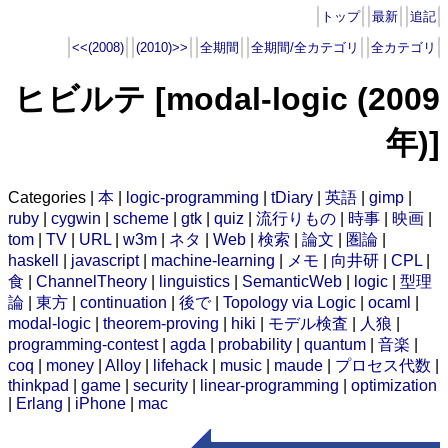
トップ
最新
追記
<<(2008)
(2010)>>
全期間
全期間/全カテゴリ
全カテゴリ
ヒビルテ [modal-logic (2009
年)]
Categories |
本
|
logic-programming
|
tDiary
|
英語
|
gimp
|
ruby
|
cygwin
|
scheme
|
gtk
|
quiz
|
流行りもの
|
時事
|
映画
|
tom
|
TV
|
URL
|
w3m
|
ネタ
|
Web
|
検索
|
論文
|
圏論
|
haskell
|
javascript
|
machine-learning
|
メモ
|
向井研
|
CPL
|
食
|
ChannelTheory
|
linguistics
|
SemanticWeb
|
logic
|
型理
論
|
東方
|
continuation
|
後で
|
Topology via Logic
|
ocaml
|
modal-logic
|
theorem-proving
|
hiki
|
モデル検査
|
人狼
|
programming-contest
|
agda
|
probability
|
quantum
|
音楽
|
coq
|
money
|
Alloy
|
lifehack
|
music
|
maude
|
プロセス代数
|
thinkpad
|
game
|
security
|
linear-programming
|
optimization
|
Erlang
|
iPhone
|
mac