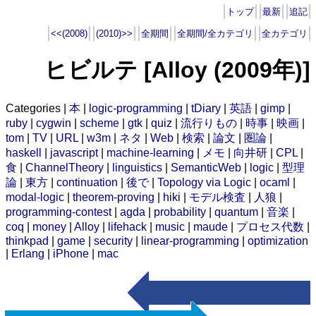
トップ
最新
追記
<<(2008)
(2010)>>
全期間
全期間/全カテゴリ
全カテゴリ
ヒビルテ [Alloy (2009年)]
Categories |
本
|
logic-programming
|
tDiary
|
英語
|
gimp
|
ruby
|
cygwin
|
scheme
|
gtk
|
quiz
|
流行りもの
|
時事
|
映画
|
tom
|
TV
|
URL
|
w3m
|
ネタ
|
Web
|
検索
|
論文
|
圏論
|
haskell
|
javascript
|
machine-learning
|
メモ
|
向井研
|
CPL
|
食
|
ChannelTheory
|
linguistics
|
SemanticWeb
|
logic
|
型理
論
|
東方
|
continuation
|
後で
|
Topology via Logic
|
ocaml
|
modal-logic
|
theorem-proving
|
hiki
|
モデル検査
|
人狼
|
programming-contest
|
agda
|
probability
|
quantum
|
音楽
|
coq
|
money
|
Alloy
|
lifehack
|
music
|
maude
|
プロセス代数
|
thinkpad
|
game
|
security
|
linear-programming
|
optimization
|
Erlang
|
iPhone
|
mac