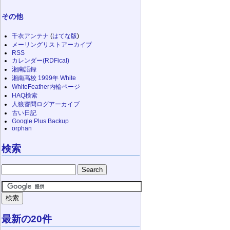
その他
千衣アンテナ
(
はてな版
)
メーリングリストアーカイブ
RSS
カレンダー(RDFical)
湘南語録
湘南高校 1999年 White
WhiteFeather内輪ページ
HAQ検索
人狼審問ログアーカイブ
古い日記
Google Plus Backup
orphan
検索
最新の20件