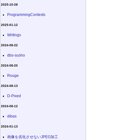
2025-10-28
ProgrammingContests
2025-01-12
Writings
2024-08-22
dbs-susho
2024-08-20
Rouge
2024-08-13
D-Pixed
2024-08-12
dibas
2024-01-13
画像を劣化させないJPEG加工