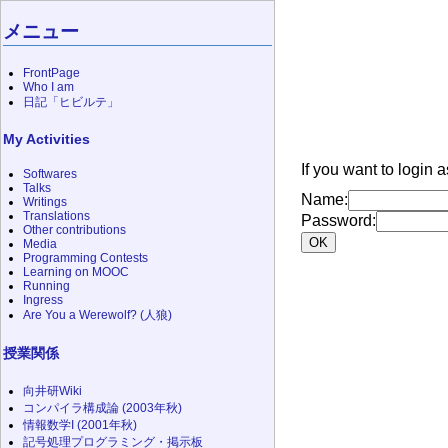
メニュー
FrontPage
Who I am
日記「ヒビルテ」
My Activities
If you want to login 
Softwares
Talks
Name:
Writings
Translations
Password:
Other contributions
Media
Programming Contests
Learning on MOOC
Running
Ingress
Are You a Werewolf? (人狼)
授業関係
向井研Wiki
コンパイラ構成論 (2003年秋)
情報数学I (2001年秋)
記号処理プログラミング・掲示板