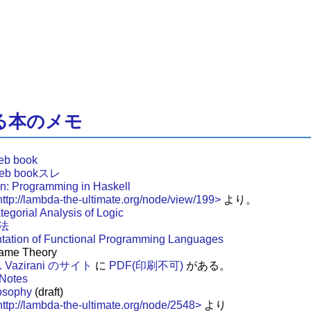
る本のメモ
 book
b bookスレ
n: Programming in Haskell
ttp://lambda-the-ultimate.org/node/view/199>
より。
tegorial Analysis of Logic
法
tation of Functional Programming Languages
Game Theory
 V. Vazirani のサイト
に
PDF(印刷不可)
がある。
 Notes
losophy
(draft)
ttp://lambda-the-ultimate.org/node/2548>
より