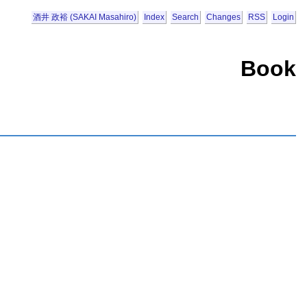
酒井 政裕 (SAKAI Masahiro)
Index
Search
Changes
RSS
Login
Book