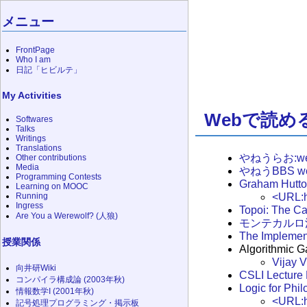
メニュー
FrontPage
Who I am
日記「ヒビルテ」
My Activities
Webで読め
Softwares
Talks
Writings
Translations
やねうらお:web
Other contributions
Media
やねうBBS we
Programming Contests
Graham Hutto
Learning on MOOC
<URL:h
Running
Ingress
Topoi: The Ca
Are You a Werewolf? (人狼)
モンテカルロ
The Implemen
授業関係
Algorithmic 
Vijay
向井研Wiki
CSLI Lecture
コンパイラ構成論 (2003年秋)
Logic for Phi
情報数学I (2001年秋)
<URL:h
記号処理プログラミング・掲示板