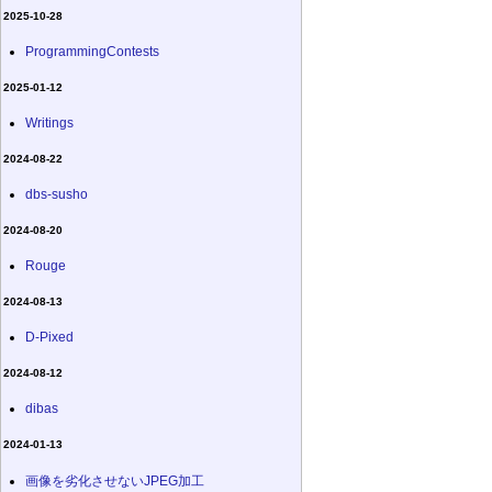
2025-10-28
ProgrammingContests
2025-01-12
Writings
2024-08-22
dbs-susho
2024-08-20
Rouge
2024-08-13
D-Pixed
2024-08-12
dibas
2024-01-13
画像を劣化させないJPEG加工