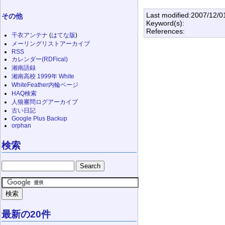
Last modified:2007/12/0
その他
Keyword(s):
References:
千衣アンテナ
(
はてな版
)
メーリングリストアーカイブ
RSS
カレンダー(RDFical)
湘南語録
湘南高校 1999年 White
WhiteFeather内輪ページ
HAQ検索
人狼審問ログアーカイブ
古い日記
Google Plus Backup
orphan
検索
最新の20件