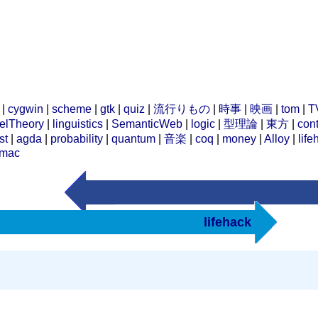
|
cygwin
|
scheme
|
gtk
|
quiz
|
流行りもの
|
時事
|
映画
|
tom
|
T
elTheory
|
linguistics
|
SemanticWeb
|
logic
|
型理論
|
東方
|
cont
st
|
agda
|
probability
|
quantum
|
音楽
|
coq
|
money
|
Alloy
|
life
mac
lifehack