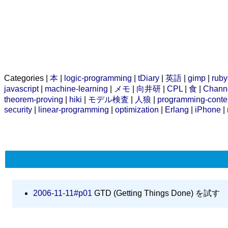
Categories |
本
|
logic-programming
|
tDiary
|
英語
|
gimp
|
ruby
javascript
|
machine-learning
|
メモ
|
向井研
|
CPL
|
食
|
Chann
theorem-proving
|
hiki
|
モデル検査
|
人狼
|
programming-conte
security
|
linear-programming
|
optimization
|
Erlang
|
iPhone
|
2006-11-11#p01
GTD (Getting Things Done) を試す