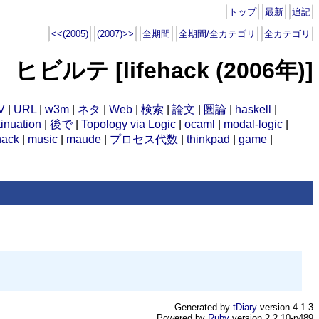
トップ
最新
追記
<<(2005)
(2007)>>
全期間
全期間/全カテゴリ
全カテゴリ
ヒビルテ [lifehack (2006年)]
V
|
URL
|
w3m
|
ネタ
|
Web
|
検索
|
論文
|
圏論
|
haskell
|
inuation
|
後で
|
Topology via Logic
|
ocaml
|
modal-logic
|
hack
|
music
|
maude
|
プロセス代数
|
thinkpad
|
game
|
Generated by
tDiary
version 4.1.3
Powered by
Ruby
version 2.2.10-p489