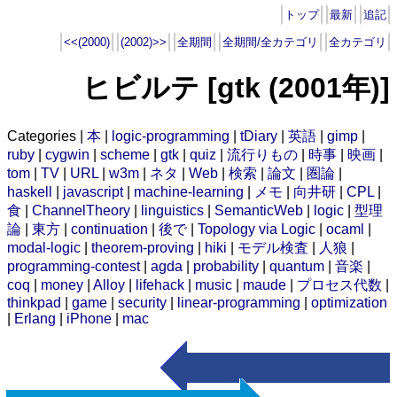
トップ
最新
追記
<<(2000)
(2002)>>
全期間
全期間/全カテゴリ
全カテゴリ
ヒビルテ [gtk (2001年)]
Categories |
本
|
logic-programming
|
tDiary
|
英語
|
gimp
|
ruby
|
cygwin
|
scheme
|
gtk
|
quiz
|
流行りもの
|
時事
|
映画
|
tom
|
TV
|
URL
|
w3m
|
ネタ
|
Web
|
検索
|
論文
|
圏論
|
haskell
|
javascript
|
machine-learning
|
メモ
|
向井研
|
CPL
|
食
|
ChannelTheory
|
linguistics
|
SemanticWeb
|
logic
|
型理
論
|
東方
|
continuation
|
後で
|
Topology via Logic
|
ocaml
|
modal-logic
|
theorem-proving
|
hiki
|
モデル検査
|
人狼
|
programming-contest
|
agda
|
probability
|
quantum
|
音楽
|
coq
|
money
|
Alloy
|
lifehack
|
music
|
maude
|
プロセス代数
|
thinkpad
|
game
|
security
|
linear-programming
|
optimization
|
Erlang
|
iPhone
|
mac