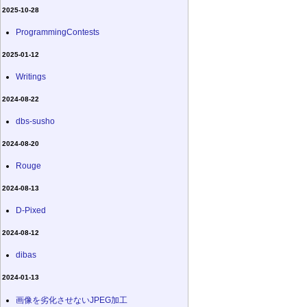
2025-10-28
ProgrammingContests
2025-01-12
Writings
2024-08-22
dbs-susho
2024-08-20
Rouge
2024-08-13
D-Pixed
2024-08-12
dibas
2024-01-13
画像を劣化させないJPEG加工