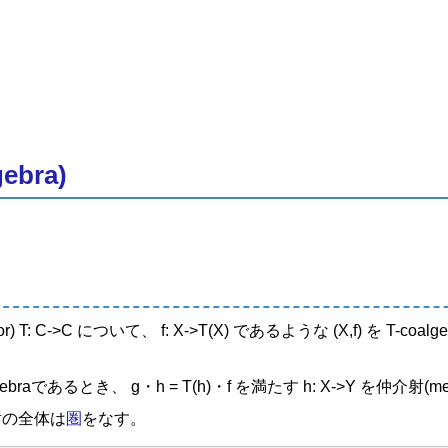
ebra)
r) T: C->C について、 f: X->T(X) であるような (X,f) を T-coal
oalgebraであるとき、 g・h = T(h)・f を満たす h: X->Y を仲介射(me
介射の全体は
圏
をなす。