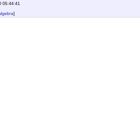
0 05:44:41
algebra
]