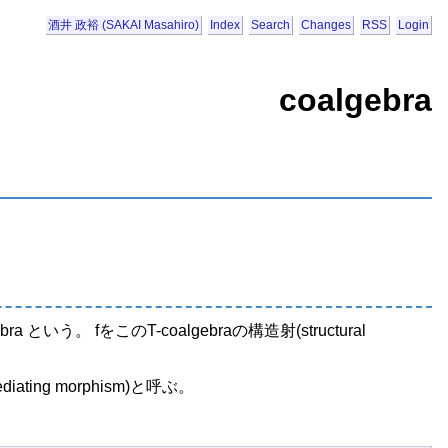
酒井 政裕 (SAKAI Masahiro)
Index
Search
Changes
RSS
Login
coalgebra
gebra という。 fをこのT-coalgebraの構造射(structural
diating morphism)と呼ぶ。