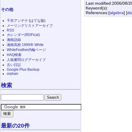
Last modified:2006/08/2
Keyword(s):
その他
References:[
algebra
] [
di
千衣アンテナ
(
はてな版
)
メーリングリストアーカイブ
RSS
カレンダー(RDFical)
湘南語録
湘南高校 1999年 White
WhiteFeather内輪ページ
HAQ検索
人狼審問ログアーカイブ
古い日記
Google Plus Backup
orphan
検索
最新の20件