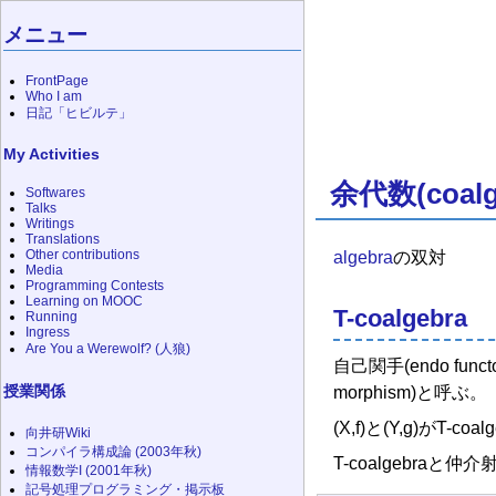
メニュー
FrontPage
Who I am
日記「ヒビルテ」
My Activities
余代数(coalg
Softwares
Talks
Writings
Translations
Other contributions
algebra
の双対
Media
Programming Contests
Learning on MOOC
T-coalgebra
Running
Ingress
Are You a Werewolf? (人狼)
自己関手(endo functo
授業関係
morphism)と呼ぶ。
(X,f)と(Y,g)がT-c
向井研Wiki
コンパイラ構成論 (2003年秋)
T-coalgebraと仲
情報数学I (2001年秋)
記号処理プログラミング・掲示板