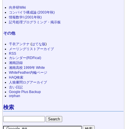
向井研Wiki
コンパイラ構成論 (2003年秋)
情報数学I (2001年秋)
記号処理プログラミング・掲示板
その他
千衣アンテナ
(
はてな版
)
メーリングリストアーカイブ
RSS
カレンダー(RDFical)
湘南語録
湘南高校 1999年 White
WhiteFeather内輪ページ
HAQ検索
人狼審問ログアーカイブ
古い日記
Google Plus Backup
orphan
検索