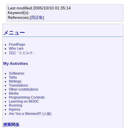
Last modified:2005/10/10 01:35:14
Keyword(s):
References:[
用語集
]
メニュー
FrontPage
Who I am
日記「ヒビルテ」
My Activities
Softwares
Talks
Writings
Translations
Other contributions
Media
Programming Contests
Learning on MOOC
Running
Ingress
Are You a Werewolf? (人狼)
授業関係