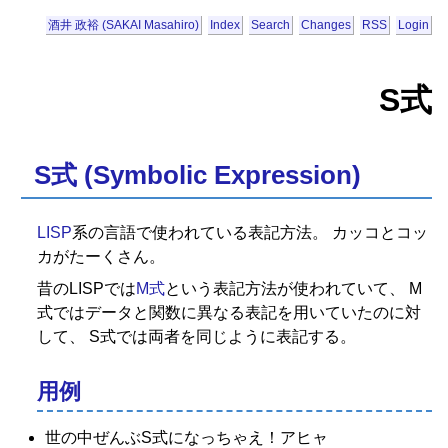
酒井 政裕 (SAKAI Masahiro)
Index
Search
Changes
RSS
Login
S式
S式 (Symbolic Expression)
LISP
系の言語で使われている表記方法。 カッコとコッ
カがたーくさん。
昔のLISPでは
M式
という表記方法が使われていて、 M
式ではデータと関数に異なる表記を用いていたのに対
して、 S式では両者を同じように表記する。
用例
世の中ぜんぶS式になっちゃえ！アヒャ