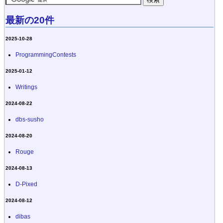
最新の20件
2025-10-28
ProgrammingContests
2025-01-12
Writings
2024-08-22
dbs-susho
2024-08-20
Rouge
2024-08-13
D-Pixed
2024-08-12
dibas