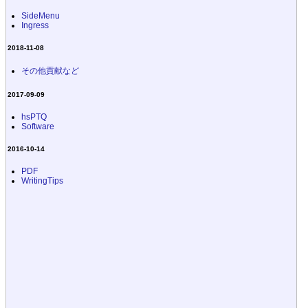
SideMenu
Ingress
2018-11-08
その他貢献など
2017-09-09
hsPTQ
Software
2016-10-14
PDF
WritingTips