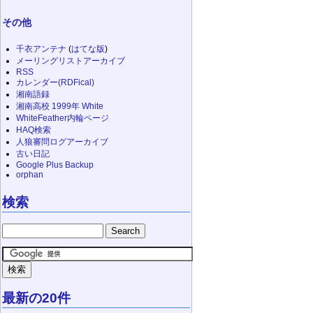
その他
千衣アンテナ
(
はてな版
)
メーリングリストアーカイブ
RSS
カレンダー(RDFical)
湘南語録
湘南高校 1999年 White
WhiteFeather内輪ページ
HAQ検索
人狼審問ログアーカイブ
古い日記
Google Plus Backup
orphan
検索
最新の20件