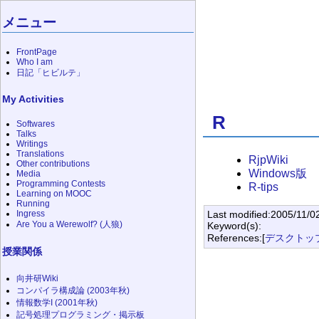
メニュー
FrontPage
Who I am
日記「ヒビルテ」
My Activities
R
Softwares
Talks
Writings
Translations
RjpWiki
Other contributions
Windows版
Media
Programming Contests
R-tips
Learning on MOOC
Running
Last modified:2005/11/0
Ingress
Are You a Werewolf? (人狼)
Keyword(s):
References:[
デスクトッ
授業関係
向井研Wiki
コンパイラ構成論 (2003年秋)
情報数学I (2001年秋)
記号処理プログラミング・掲示板