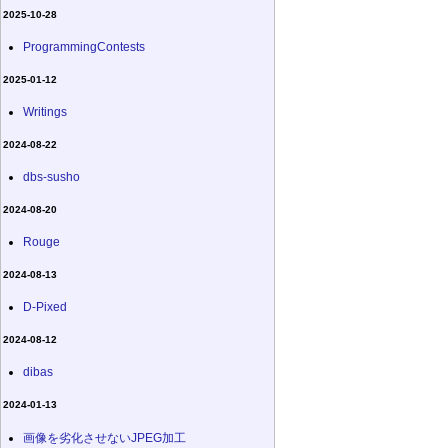
2025-10-28
ProgrammingContests
2025-01-12
Writings
2024-08-22
dbs-susho
2024-08-20
Rouge
2024-08-13
D-Pixed
2024-08-12
dibas
2024-01-13
画像を劣化させないJPEG加工