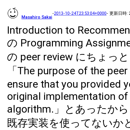
- 更新日時:
-
2013-10-24T23:53:04+0000
Masahiro Sakai
Introduction to Recomme
の Programming Assignmen
の peer review にち
「The purpose of the peer 
ensure that you provided 
original implementation of
algorithm.」とあったから、
既存実装を使ってないか