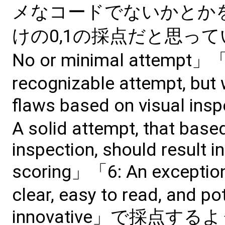
メなコードでないかとか
けの0,1の採点だと思って
No or minimal attempt」「
recognizable attempt, but 
flaws based on visual ins
A solid attempt, that base
inspection, should result i
scoring」「6: An exception
clear, easy to read, and pot
innovative」で採点す